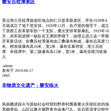
磐安百杖潭景区
景点简介百杖潭旅游区地点的仁川是革新老区，早在1928年4
月就成立了地下党安排。1929年12月，在卢湛的领导下，成立
了浙西工农革新军的一个支队，屡次安排革新暴乱。1935年10
月，赤军前进师一纵队在王屏的带领下，由缙云进入这一带展
开革新活动。折叠百杖潭瀑布由三叠瀑布构成，瀑布总高度72
米。榜首级瀑布高10米，宽2米，瀑布呈幕帘状，泄入百杖
潭、米筛潭中。第二级瀑布高15米，宽5米，瀑布呈喷泻状落
入
admin
发布于 2019-06-17
1865
非物质文化遗产：磐安练火
风俗概述踩火与原始社会狩猎到野兽时围着篝火庆祝狂欢的场
景颇类似，山区以篝火驱野兽也由来已久。在后世流变过程中