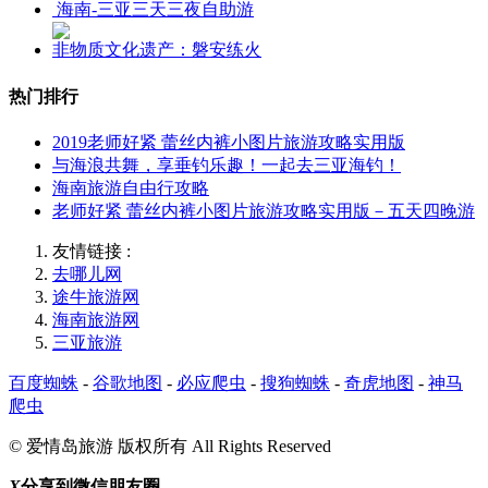
海南-三亚三天三夜自助游
非物质文化遗产：磐安练火
热门排行
2019老师好紧 蕾丝内裤小图片旅游攻略实用版
与海浪共舞，享垂钓乐趣！一起去三亚海钓！
海南旅游自由行攻略
老师好紧 蕾丝内裤小图片旅游攻略实用版－五天四晚游
友情链接 :
去哪儿网
途牛旅游网
海南旅游网
三亚旅游
百度蜘蛛
-
谷歌地图
-
必应爬虫
-
搜狗蜘蛛
-
奇虎地图
-
神马
爬虫
© 爱情岛旅游 版权所有 All Rights Reserved
X
分享到微信朋友圈