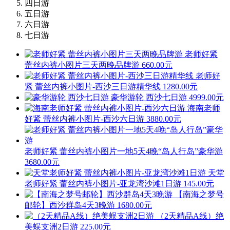
四日游
五日游
六日游
七日游
老师好紧
蕾丝内裤小图片三天两晚品牌游
660.00元
老师好
紧 蕾丝内裤小图片-西沙三日游精华线
1280.00元
豪华游轮 西沙七日游
4999.00元
海南老师
好紧 蕾丝内裤小图片-西沙六日游
3880.00元
老师好紧 蕾丝内裤小图片一地5天4晚“岛人行岛”豪华游
3680.00元
天堂
老师好紧 蕾丝内裤小图片-亚龙湾沙滩1日游
145.00元
【南海之梦号
邮轮】西沙群岛4天3晚游
1680.00元
（2天精品A线）绝
美蜈支洲2日游
225.00元