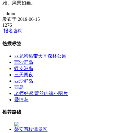
雅、风景如画。
admin
发布于 2019-06-15
1276
报名咨询
热搜标签
亚龙湾热带天堂森林公园
西沙群岛
蜈支洲岛
三天两夜
西沙群岛
西岛
老师好紧 蕾丝内裤小图片
爱情岛
推荐路线
磐安百杖潭景区