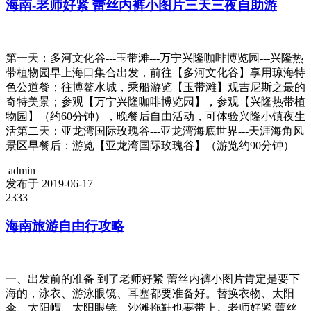
海南-老师好紧 蕾丝内裤小图片三天三夜自助游
第一天：多河文化谷---玉带滩---万宁兴隆咖啡博览园---兴隆热
带植物园早上海口集合出发，前往【多河文化谷】享用琼海特
色公道餐；往博鳌水城，乘船游览【玉带滩】观吉尼斯之最的
奇特美景；参观【万宁兴隆咖啡博览园】，参观【兴隆热带植
物园】（约60分钟），晚餐后自由活动，可体验兴隆小镇夜生
活第二天：亚龙湾国际玫瑰谷---亚龙湾海底世界---天涯海角风
景区早餐后：游览【亚龙湾国际玫瑰谷】（游览约90分钟）
admin
发布于 2019-06-17
2333
海南旅游自由行攻略
一、出发前的准备 到了老师好紧 蕾丝内裤小图片肯定是要下
海的，泳衣、游泳眼镜、耳塞都要准备好。替换衣物、太阳
伞、太阳帽、太阳眼镜、沙滩拖鞋也要带上。老师好紧 蕾丝