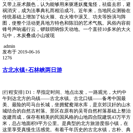
又带上巫术颜色，认为能够用来驱逐妖魔鬼怪，祛瘟去邪，避
祸消灾，成为法事典礼而相沿成习。近年来，当地民众测验在
传统基础上增加了钻火箍、在火堆中滚叉、功夫等扮演与阵
图，使整个活动更具地方特色和陈旧的艺术气氛。风俗内容前
锋号声响遏行云，锣鼓唢呐惊天动地。一个直径10多米的大火
坛中，木炭叠成小山坡现
admin
发布于 2019-06-16
1276
古北水镇+石林峡两日游
[行程安排] D1：早指定时间、地点出发，一路观光，大约中
午到达北方的乌镇——古北水镇。古北口镇——备考中国最
美、最险的司马台长城，坐拥鸳鸯湖水库，是京郊汉奸的山水
城结合的自然古村落。景区在原有的吴哥自然村落基础上整治
改建而成，保存有精美的民国风格的山地四合院建筑43万平方
米，总占地面积9平方公里。是典型的北方旅游度假小镇，在
这里享受真慢生活感觉。有着千年历史的古北水镇，古朴、典