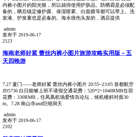
内裤小图片的阳光狠，所以就得使用护肤品。防晒霜是必须配
备的，晒后镇定修护露、保湿喷雾、白面膜等都可以带上。洗
发液、护发素也是必备的。海水很伤头发的，酒店提供
admin
发布于 2019-06-17
2123
海南老师好紧 蕾丝内裤小图片旅游攻略实用版－五
天四晚游
7.27 厦门——老师好紧 蕾丝内裤小图片 20:55~23:05 首都航空
JD5736 白日能够上班不请假交通花费：520*2=1040RMB住宿
花费：330RMB，住凤凰机场爱情岛论坛，候机楼斜对面30
m。7.28 南山寺and巨细洞天
admin
发布于 2019-06-17
2102