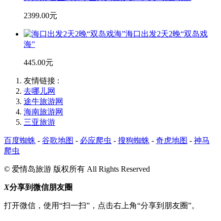
2399.00元
海口出发2天2晚“双岛戏
海”
445.00元
友情链接 :
去哪儿网
途牛旅游网
海南旅游网
三亚旅游
百度蜘蛛
-
谷歌地图
-
必应爬虫
-
搜狗蜘蛛
-
奇虎地图
-
神马
爬虫
© 爱情岛旅游 版权所有 All Rights Reserved
X
分享到微信朋友圈
打开微信，使用“扫一扫”，点击右上角“分享到朋友圈”。