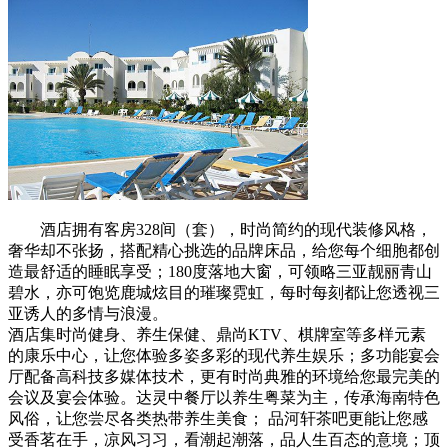
酒店拥有客房328间（套），时尚简约的现代装修风格，
奢华却不张扬，搭配精心挑选的品牌床品，给您每个细胞都创
造最舒适的睡眠享受；180度落地大窗，可领略三亚靓丽青山
碧水，亦可饱览鹿城炫目的璀璨霓虹，每时每刻都让您透视三
亚诱人的多情与浪漫。
酒店集时尚健身、养生保健、鼎尚KTV、棋牌室等多样元素
的康乐中心，让您体验多姿多彩的现代养生娱乐；多功能宴会
厅配备高科技多媒体技术，更有时尚典雅的环境给您最完美的
会议及宴会体验。达灵中餐厅以养生粤菜为主，传承海南特色
风俗，让您尝尽各类热带养生美食； 品河轩茶吧更能让您感
受香茗在手，凉风习习，看潮起潮落，品人生百态的意境；顶