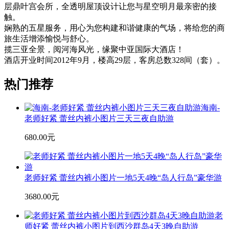
层鼎叶宫会所，全透明屋顶设计让您与星空明月最亲密的接
触。
娴熟的五星服务，用心为您构建和谐健康的气场，将给您的商
旅生活增添愉悦与舒心。
揽三亚全景，阅河海风光，缘聚中亚国际大酒店！
酒店开业时间2012年9月，楼高29层，客房总数328间（套）。
热门推荐
海南-
老师好紧 蕾丝内裤小图片三天三夜自助游
680.00元
老师好紧 蕾丝内裤小图片一地5天4晚“岛人行岛”豪华游
3680.00元
老
师好紧 蕾丝内裤小图片到西沙群岛4天3晚自助游