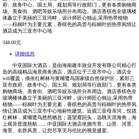
府、政务中心、国土局、规划局等行政部门，更有各类购物商
场、美食街、酒吧等娱乐场所分布周边。酒店香槟色全玻璃楼
体矗立于美丽的三亚河畔，设计师匠心独运,采用热带植物
——棕榈叶为主要元素，香槟色的高贵与棕榈叶的热带风情让
酒店成为三亚市中心地
348.00元
详细信息
中亚国际大酒店，是由海南建丰旅业开发有限公司精心打
造的高端精品海景商务酒店，酒店位于三亚市中心，酒店全
wifi覆盖，偎依红树林与黄嘴鹭鸟国家级自然保护区，紧邻三
亚市政府、政务中心、国土局、规划局等行政部门，更有各类
购物商场、美食街、酒吧等娱乐场所分布周边。酒店香槟色全
玻璃楼体矗立于美丽的三亚河畔，设计师匠心独运,采用热带
植物——棕榈叶为主要元素，香槟色的高贵与棕榈叶的热带风
情让酒店成为三亚市中心地标性建筑。近观三亚母亲河，悦揽
红树林，黄嘴鹭鸟悠然栖息；遥望鹿回头，远眺天涯海角，海
上观音普渡慈航……中亚国际大酒店坐拥市景、山景、河景、
海景、名胜风景，让您尽享无与伦比的视觉盛宴。